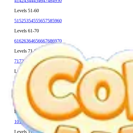
41
42
43
44
45
46
47
48
49
50
Levels 51-60
51
52
53
54
55
56
57
58
59
60
Levels 61-70
61
62
63
64
65
66
67
68
69
70
Levels 71-80
71
72
73
74
75
76
77
78
79
80
Levels 81-90
81
82
83
84
85
86
87
88
89
90
Levels 91-100
91
92
93
94
95
96
97
98
99
100
Levels 101-110
101
102
103
104
105
106
107
108
109
110
Levels 111-120