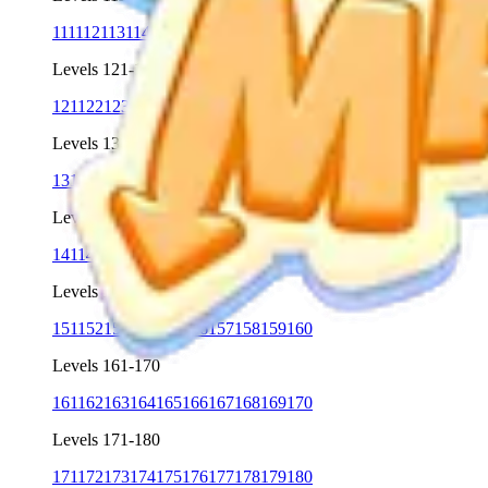
111
112
113
114
115
116
117
118
119
120
Levels 121-130
121
122
123
124
125
126
127
128
129
130
Levels 131-140
131
132
133
134
135
136
137
138
139
140
Levels 141-150
141
142
143
144
145
146
147
148
149
150
Levels 151-160
151
152
153
154
155
156
157
158
159
160
Levels 161-170
161
162
163
164
165
166
167
168
169
170
Levels 171-180
171
172
173
174
175
176
177
178
179
180